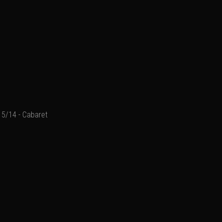
5/14 - Cabaret
2001 : "Il était une fois